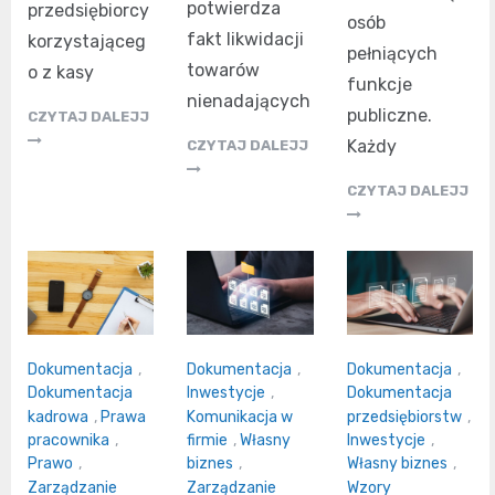
potwierdza
przedsiębiorcy
osób
fakt likwidacji
korzystająceg
pełniących
towarów
o z kasy
funkcje
nienadających
publiczne.
CZYTAJ DALEJJ
Każdy
CZYTAJ DALEJJ
CZYTAJ DALEJJ
Dokumentacja
,
Dokumentacja
,
Dokumentacja
,
Dokumentacja
Inwestycje
,
Dokumentacja
kadrowa
,
Prawa
Komunikacja w
przedsiębiorstw
,
pracownika
,
firmie
,
Własny
Inwestycje
,
Prawo
,
biznes
,
Własny biznes
,
Zarządzanie
Zarządzanie
Wzory