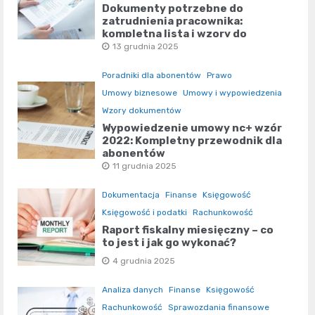
Dokumenty potrzebne do
zatrudnienia pracownika:
kompletna lista i wzory do
pobrania
13 grudnia 2025
Poradniki dla abonentów
Prawo
Umowy biznesowe
Umowy i wypowiedzenia
Wzory dokumentów
Wypowiedzenie umowy nc+ wzór
2022: Kompletny przewodnik dla
abonentów
11 grudnia 2025
Dokumentacja
Finanse
Księgowość
Księgowość i podatki
Rachunkowość
Raport fiskalny miesięczny – co
to jest i jak go wykonać?
4 grudnia 2025
Analiza danych
Finanse
Księgowość
Rachunkowość
Sprawozdania finansowe