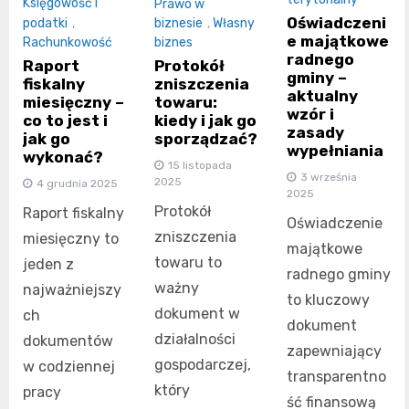
Księgowość i
Prawo w
Oświadczeni
podatki
,
biznesie
,
Własny
e majątkowe
Rachunkowość
biznes
radnego
Raport
Protokół
gminy –
fiskalny
zniszczenia
aktualny
miesięczny –
towaru:
wzór i
co to jest i
kiedy i jak go
zasady
jak go
sporządzać?
wypełniania
wykonać?
15 listopada
3 września
2025
4 grudnia 2025
2025
Protokół
Raport fiskalny
Oświadczenie
zniszczenia
miesięczny to
majątkowe
towaru to
jeden z
radnego gminy
ważny
najważniejszy
to kluczowy
dokument w
ch
dokument
działalności
dokumentów
zapewniający
gospodarczej,
w codziennej
transparentno
który
pracy
ść finansową