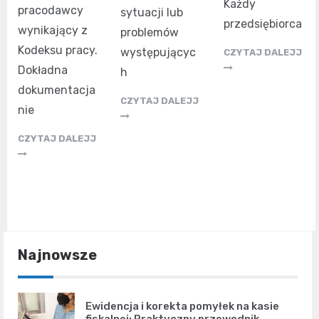
Każdy
pracodawcy
sytuacji lub
przedsiębiorca
wynikający z
problemów
Kodeksu pracy.
występującyc
CZYTAJ DALEJJ
Dokładna
h
dokumentacja
CZYTAJ DALEJJ
nie
CZYTAJ DALEJJ
Najnowsze
Ewidencja i korekta pomyłek na kasie
fiskalnej: Praktyczny przewodnik