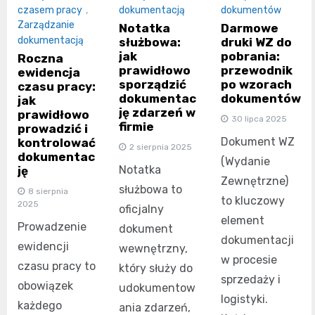
czasem pracy
,
dokumentacją
dokumentów
Zarządzanie
Notatka
Darmowe
dokumentacją
służbowa:
druki WZ do
jak
pobrania:
Roczna
prawidłowo
przewodnik
ewidencja
sporządzić
po wzorach
czasu pracy:
dokumentac
dokumentów
jak
ję zdarzeń w
prawidłowo
30 lipca 2025
firmie
prowadzić i
Dokument WZ
kontrolować
2 sierpnia 2025
dokumentac
(Wydanie
Notatka
ję
Zewnętrzne)
służbowa to
8 sierpnia
to kluczowy
2025
oficjalny
element
Prowadzenie
dokument
dokumentacji
ewidencji
wewnętrzny,
w procesie
czasu pracy to
który służy do
sprzedaży i
obowiązek
udokumentow
logistyki.
każdego
ania zdarzeń,