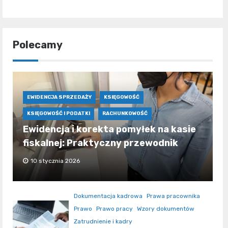
Polecamy
EWIDENCJA SPRZEDAŻY
KSIĘGOWOŚĆ
KSIĘGOWOŚĆ I PODATKI
RACHUNKOWOŚĆ
Ewidencja i korekta pomyłek na kasie
fiskalnej: Praktyczny przewodnik
10 stycznia 2026
Dokumentacja kadrowa
Prawa pracownika
Prawo
Prawo pracy
Wzory dokumentów
Zatrudnienie i kadry