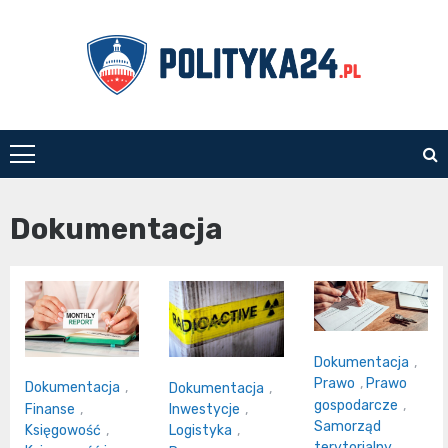
Skip
to
content
polityka24.pl
Dokumentacja
Dokumentacja
,
Prawo
,
Prawo
Dokumentacja
,
Dokumentacja
,
gospodarcze
,
Finanse
,
Inwestycje
,
Samorząd
Księgowość
,
Logistyka
,
terytorialny