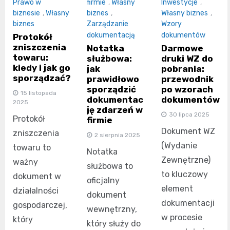
Prawo w
firmie
,
Własny
Inwestycje
,
biznesie
,
Własny
biznes
,
Własny biznes
,
biznes
Zarządzanie
Wzory
dokumentacją
dokumentów
Protokół
zniszczenia
Notatka
Darmowe
towaru:
służbowa:
druki WZ do
kiedy i jak go
jak
pobrania:
sporządzać?
prawidłowo
przewodnik
sporządzić
po wzorach
15 listopada
dokumentac
dokumentów
2025
ję zdarzeń w
30 lipca 2025
Protokół
firmie
Dokument WZ
zniszczenia
2 sierpnia 2025
(Wydanie
towaru to
Notatka
Zewnętrzne)
ważny
służbowa to
to kluczowy
dokument w
oficjalny
element
działalności
dokument
dokumentacji
gospodarczej,
wewnętrzny,
w procesie
który
który służy do