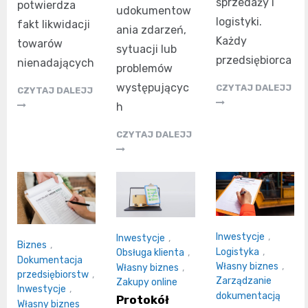
sprzedaży i
potwierdza
udokumentow
logistyki.
fakt likwidacji
ania zdarzeń,
Każdy
towarów
sytuacji lub
przedsiębiorca
nienadających
problemów
występującyc
CZYTAJ DALEJJ
CZYTAJ DALEJJ
h
CZYTAJ DALEJJ
Inwestycje
,
Inwestycje
,
Biznes
,
Logistyka
,
Obsługa klienta
,
Dokumentacja
Własny biznes
,
Własny biznes
,
przedsiębiorstw
,
Zarządzanie
Zakupy online
Inwestycje
,
dokumentacją
Protokół
Własny biznes