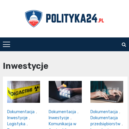
Skip
to
content
polityka24.pl
Inwestycje
Dokumentacja
,
Dokumentacja
,
Dokumentacja
,
Inwestycje
,
Inwestycje
,
Dokumentacja
Logistyka
,
Komunikacja w
przedsiębiorstw
,