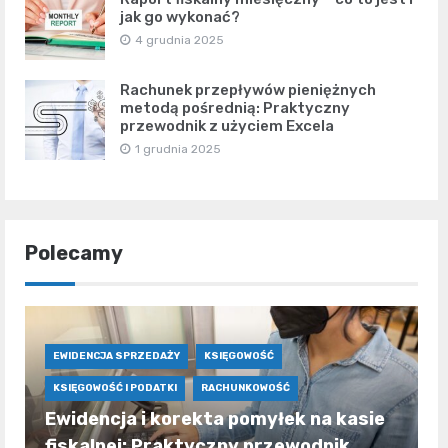
jak go wykonać?
4 grudnia 2025
Rachunek przepływów pieniężnych
metodą pośrednią: Praktyczny
przewodnik z użyciem Excela
1 grudnia 2025
Polecamy
EWIDENCJA SPRZEDAŻY
KSIĘGOWOŚĆ
KSIĘGOWOŚĆ I PODATKI
RACHUNKOWOŚĆ
Ewidencja i korekta pomyłek na kasie
fiskalnej: Praktyczny przewodnik