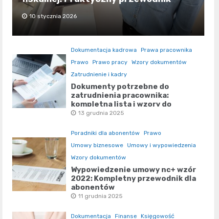
10 stycznia 2026
Dokumentacja kadrowa
Prawa pracownika
Prawo
Prawo pracy
Wzory dokumentów
Zatrudnienie i kadry
Dokumenty potrzebne do
zatrudnienia pracownika:
kompletna lista i wzory do
pobrania
13 grudnia 2025
Poradniki dla abonentów
Prawo
Umowy biznesowe
Umowy i wypowiedzenia
Wzory dokumentów
Wypowiedzenie umowy nc+ wzór
2022: Kompletny przewodnik dla
abonentów
11 grudnia 2025
Dokumentacja
Finanse
Księgowość