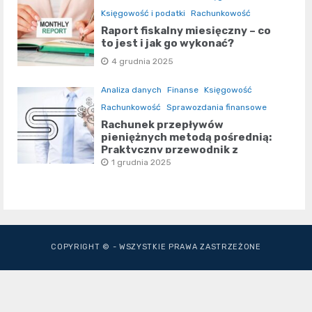
Księgowość i podatki
Rachunkowość
Raport fiskalny miesięczny – co
to jest i jak go wykonać?
4 grudnia 2025
Analiza danych
Finanse
Księgowość
Rachunkowość
Sprawozdania finansowe
Rachunek przepływów
pieniężnych metodą pośrednią:
Praktyczny przewodnik z
użyciem Excela
1 grudnia 2025
COPYRIGHT © - WSZYSTKIE PRAWA ZASTRZEŻONE