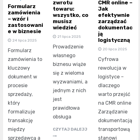
CMR online –
zwrotu
Formularz
Jak
towaru:
zamówienia
efektywnie
wszystko, co
– wzór i
zarządzać
musisz
zastosowani
dokumentac
wiedzieć
e w biznesie
ją
21 lipca 2025
logistyczną
24 lipca 2025
Prowadzenie
20 lipca 2025
Formularz
własnego
zamówienia to
Cyfrowa
biznesu wiąże
kluczowy
rewolucja w
się z wieloma
dokument w
logistyce –
wyzwaniami, a
procesie
dlaczego
jednym z nich
sprzedaży,
warto przejść
jest
który
na CMR online
prawidłowa
formalizuje
Zarządzanie
obsługa
transakcję
dokumentacją
między
transportową
CZYTAJ DALEJJ
sprzedawcą a
stanowi