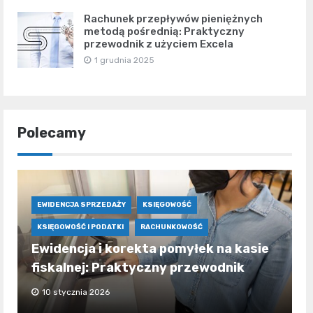
Rachunek przepływów pieniężnych
metodą pośrednią: Praktyczny
przewodnik z użyciem Excela
1 grudnia 2025
Polecamy
EWIDENCJA SPRZEDAŻY
KSIĘGOWOŚĆ
KSIĘGOWOŚĆ I PODATKI
RACHUNKOWOŚĆ
Ewidencja i korekta pomyłek na kasie
fiskalnej: Praktyczny przewodnik
10 stycznia 2026