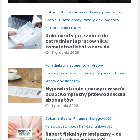
Dokumentacja kadrowa
Prawa pracownika
Prawo
Prawo pracy
Wzory dokumentów
Zatrudnienie i kadry
Dokumenty potrzebne do
zatrudnienia pracownika:
kompletna lista i wzory do
pobrania
13 grudnia 2025
Poradniki dla abonentów
Prawo
Umowy biznesowe
Umowy i wypowiedzenia
Wzory dokumentów
Wypowiedzenie umowy nc+ wzór
2022: Kompletny przewodnik dla
abonentów
11 grudnia 2025
Dokumentacja
Finanse
Księgowość
Księgowość i podatki
Rachunkowość
Raport fiskalny miesięczny – co
to jest i jak go wykonać?