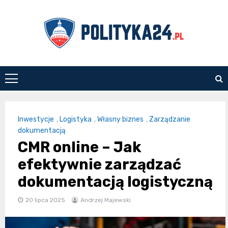
Skip
to
content
polityka24.pl
Inwestycje
,
Logistyka
,
Własny biznes
,
Zarządzanie
dokumentacją
CMR online – Jak
efektywnie zarządzać
dokumentacją logistyczną
20 lipca 2025
Andrzej Majewski