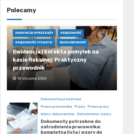
Polecamy
EWIDENCJA SPRZEDAŻY
KSIĘGOWOŚĆ
KSIĘGOWOŚĆ I PODATKI
RACHUNKOWOŚĆ
Ewidencja i korekta pomyłek na
kasie fiskalnej: Praktyczny
przewodnik
10 stycznia 2026
Dokumentacja kadrowa
Prawa pracownika
Prawo
Prawo pracy
Wzory dokumentów
Zatrudnienie i kadry
Dokumenty potrzebne do
zatrudnienia pracownika:
kompletna lista i wzory do