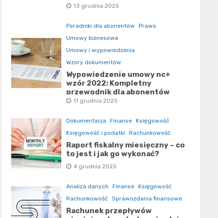
pobrania
13 grudnia 2025
Poradniki dla abonentów
Prawo
Umowy biznesowe
Umowy i wypowiedzenia
Wzory dokumentów
Wypowiedzenie umowy nc+
wzór 2022: Kompletny
przewodnik dla abonentów
11 grudnia 2025
Dokumentacja
Finanse
Księgowość
Księgowość i podatki
Rachunkowość
Raport fiskalny miesięczny – co
to jest i jak go wykonać?
4 grudnia 2025
Analiza danych
Finanse
Księgowość
Rachunkowość
Sprawozdania finansowe
Rachunek przepływów