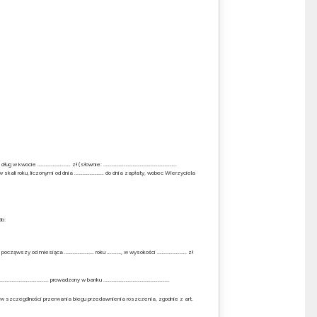
aję dług w kwocie ………………………. zł (słownie: ……………………………………………………..
kali roku, liczonymi od dnia ……………………. do dnia zapłaty, wobec Wierzyciela
ób:
ca, począwszy od miesiąca ……………………. roku …………, w wysokości ……………………. zł
……………………………………………….. prowadzony w banku ………………………………………………..
szczególności przerwania biegu przedawnienia roszczenia, zgodnie z art.