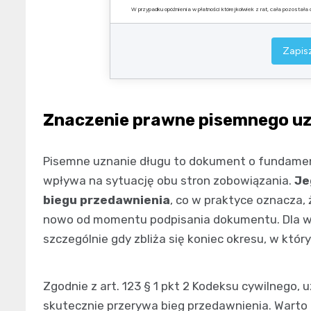
W przypadku opóźnienia w płatności którejkolwiek z rat, cała pozostał
……………
Zapisz
Czytelny 
Znaczenie prawne pisemnego uz
Pisemne uznanie długu to dokument o fundame
wpływa na sytuację obu stron zobowiązania.
Je
biegu przedawnienia
, co w praktyce oznacza,
nowo od momentu podpisania dokumentu. Dla wie
szczególnie gdy zbliża się koniec okresu, w któ
Zgodnie z art. 123 § 1 pkt 2 Kodeksu cywilnego,
skutecznie przerywa bieg przedawnienia. Warto 