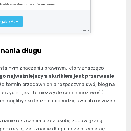
a do spłaty kwota stanie się natychmiast wymagalna.
………………………..
 jako PDF
podpis Dłużnika
Strona 1
nania długu
ntalnym znaczeniu prawnym, który znacząco
go najważniejszym skutkiem jest przerwanie
 że termin przedawnienia rozpoczyna swój bieg na
rzycieli jest to niezwykle cenna możliwość,
rym mogliby skutecznie dochodzić swoich roszczeń.
 uznanie roszczenia przez osobę zobowiązaną
podkreślić, że uznanie długu może przybierać