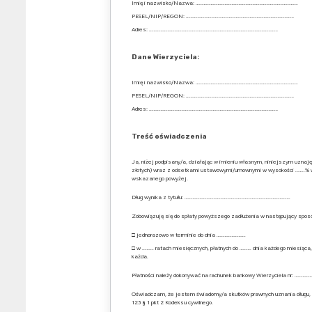
Imię i nazwisko/Nazwa: …………………………………………………………………………….
PESEL/NIP/REGON: …………………………………………………………………………………
Adres: …………………………………………………………………………………………………
Dane Wierzyciela:
Imię i nazwisko/Nazwa: …………………………………………………………………………….
PESEL/NIP/REGON: …………………………………………………………………………………
Adres: …………………………………………………………………………………………………
Treść oświadczenia
Ja, niżej podpisany/a, działając w imieniu własnym, niniejszym uzn
złotych) wraz z odsetkami ustawowymi/umownymi w wysokości ……..% w s
wskazanego powyżej.
Dług wynika z tytułu: ……………………………………………………………………………….
Zobowiązuję się do spłaty powyższego zadłużenia w następujący spos
□ jednorazowo w terminie do dnia …………………….
□ w ………. ratach miesięcznych, płatnych do ………. dnia każdego miesią
każda.
Płatności należy dokonywać na rachunek bankowy Wierzyciela nr: 
Oświadczam, że jestem świadomy/a skutków prawnych uznania długu, w 
123 § 1 pkt 2 Kodeksu cywilnego.