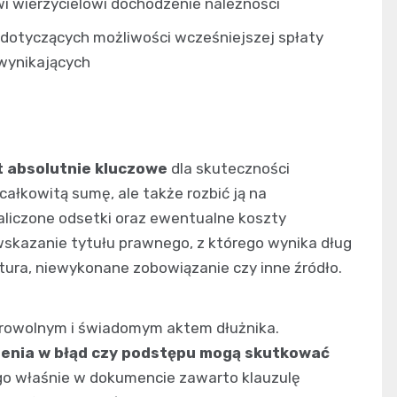
i wierzycielowi dochodzenie należności
otyczących możliwości wcześniejszej spłaty
 wynikających
t absolutnie kluczowe
dla skuteczności
ałkowitą sumę, ale także rozbić ją na
aliczone odsetki oraz ewentualne koszty
skazanie tytułu prawnego, z którego wynika dług
ura, niewykonane zobowiązanie czy inne źródło.
browolnym i świadomym aktem dłużnika.
enia w błąd czy podstępu mogą skutkować
ego właśnie w dokumencie zawarto klauzulę