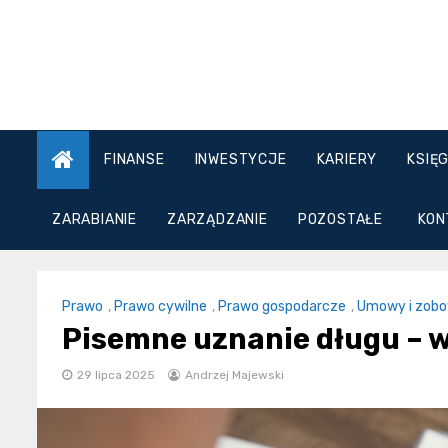
Skip
to
content
FINANSE
INWESTYCJE
KARIERY
KSIĘ
ZARABIANIE
ZARZĄDZANIE
POZOSTAŁE
KON
Prawo
,
Prawo cywilne
,
Prawo gospodarcze
,
Umowy i zobo
Pisemne uznanie długu – w
29 lipca 2025
Andrzej Majewski