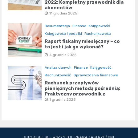
2022: Kompletny przewodnik dla
abonentów
11 grudnia 2025
Dokumentacja
Finanse
Księgowość
Księgowość i podatki
Rachunkowość
Raport fiskalny miesięczny – co
to jest i jak go wykonać?
4 grudnia 2025
Analiza danych
Finanse
Księgowość
Rachunkowość
Sprawozdania finansowe
Rachunek przepływów
pieniężnych metodą pośrednią:
Praktyczny przewodnik z
użyciem Excela
1 grudnia 2025
COPYRIGHT © - WSZYSTKIE PRAWA ZASTRZEŻONE