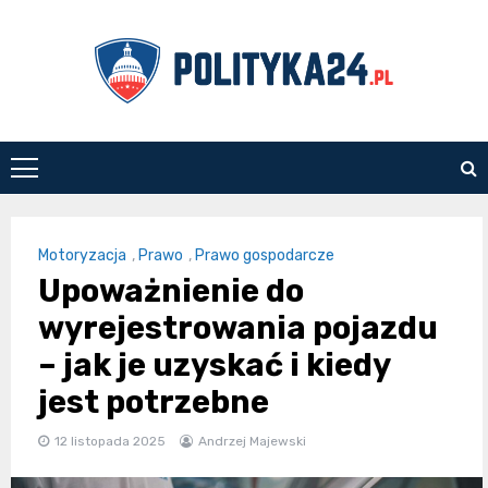
Skip
to
content
polityka24.pl
Motoryzacja
,
Prawo
,
Prawo gospodarcze
Upoważnienie do
wyrejestrowania pojazdu
– jak je uzyskać i kiedy
jest potrzebne
12 listopada 2025
Andrzej Majewski