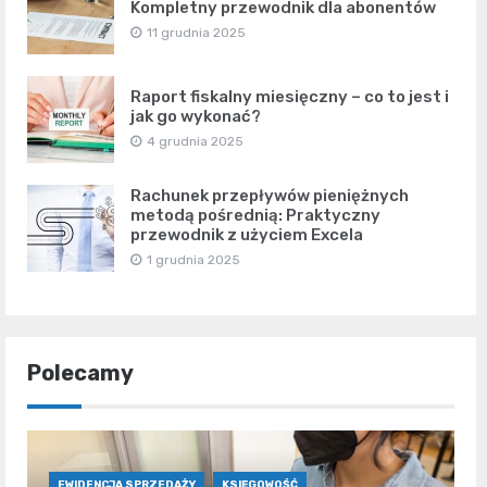
Kompletny przewodnik dla abonentów
11 grudnia 2025
Raport fiskalny miesięczny – co to jest i
jak go wykonać?
4 grudnia 2025
Rachunek przepływów pieniężnych
metodą pośrednią: Praktyczny
przewodnik z użyciem Excela
1 grudnia 2025
Polecamy
EWIDENCJA SPRZEDAŻY
KSIĘGOWOŚĆ