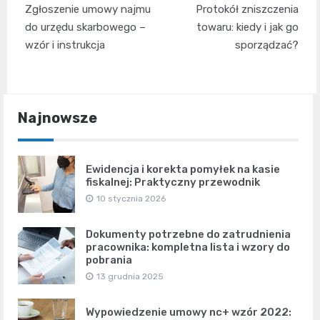
Zgłoszenie umowy najmu
Protokół zniszczenia
wpisu
do urzędu skarbowego –
towaru: kiedy i jak go
wzór i instrukcja
sporządzać?
Najnowsze
Ewidencja i korekta pomyłek na kasie
fiskalnej: Praktyczny przewodnik
10 stycznia 2026
Dokumenty potrzebne do zatrudnienia
pracownika: kompletna lista i wzory do
pobrania
13 grudnia 2025
Wypowiedzenie umowy nc+ wzór 2022: