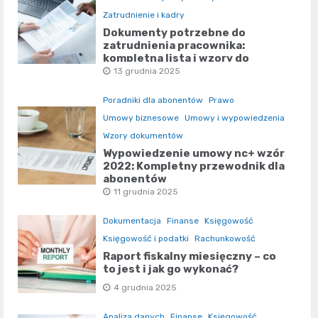
Zatrudnienie i kadry
Dokumenty potrzebne do
zatrudnienia pracownika:
kompletna lista i wzory do
pobrania
13 grudnia 2025
Poradniki dla abonentów
Prawo
Umowy biznesowe
Umowy i wypowiedzenia
Wzory dokumentów
Wypowiedzenie umowy nc+ wzór
2022: Kompletny przewodnik dla
abonentów
11 grudnia 2025
Dokumentacja
Finanse
Księgowość
Księgowość i podatki
Rachunkowość
Raport fiskalny miesięczny – co
to jest i jak go wykonać?
4 grudnia 2025
Analiza danych
Finanse
Księgowość