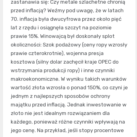
zastanawia się: Czy metale szlachetne chronią
przed inflacją? Weźmy pod uwagę, że w latach
70. inflacja była dwucyfrowa przez około pięć
lat z rzędu i osiągnęła szczyt na poziomie
prawie 15%. Winowajcą był doskonały splot
okoliczności: Szok podażowy (ceny ropy wzrosły
prawie czterokrotnie), wojenna presja
kosztowa (silny dolar zachęcił kraje OPEC do
wstrzymania produkcji ropy) i inne czynniki
makroekonomiczne. W wyniku takich warunków
wartość złota wzrosła o ponad 150%, co czyni je
jednym z najlepszych sposobów ochrony
majątku przed inflacją. Jednak inwestowanie w
złoto nie jest idealnym rozwiązaniem dla
każdego, ponieważ różne czynniki wpływają na
jego cenę. Na przykład, jeśli stopy procentowe