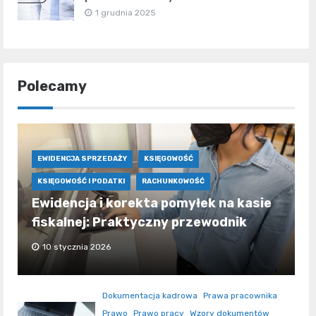
1 grudnia 2025
Polecamy
EWIDENCJA SPRZEDAŻY
KSIĘGOWOŚĆ
KSIĘGOWOŚĆ I PODATKI
RACHUNKOWOŚĆ
Ewidencja i korekta pomyłek na kasie
fiskalnej: Praktyczny przewodnik
10 stycznia 2026
Dokumentacja kadrowa
Prawa pracownika
Prawo
Prawo pracy
Wzory dokumentów