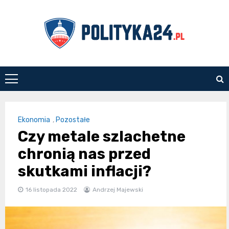
Skip
to
content
polityka24.pl
Ekonomia
,
Pozostałe
Czy metale szlachetne
chronią nas przed
skutkami inflacji?
16 listopada 2022
Andrzej Majewski