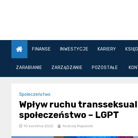
Skip
to
content
FINANSE
INWESTYCJE
KARIERY
KSIĘ
ZARABIANIE
ZARZĄDZANIE
POZOSTAŁE
KON
Społeczeństwo
Wpływ ruchu transseksualn
społeczeństwo – LGPT
10 kwietnia 2022
Andrzej Majewski