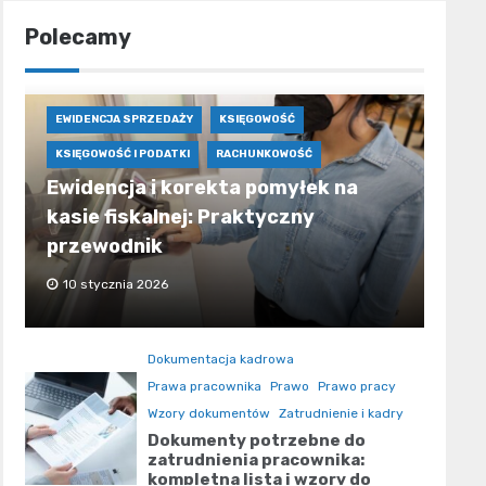
Polecamy
EWIDENCJA SPRZEDAŻY
KSIĘGOWOŚĆ
KSIĘGOWOŚĆ I PODATKI
RACHUNKOWOŚĆ
Ewidencja i korekta pomyłek na
kasie fiskalnej: Praktyczny
przewodnik
10 stycznia 2026
Dokumentacja kadrowa
Prawa pracownika
Prawo
Prawo pracy
Wzory dokumentów
Zatrudnienie i kadry
Dokumenty potrzebne do
zatrudnienia pracownika:
kompletna lista i wzory do