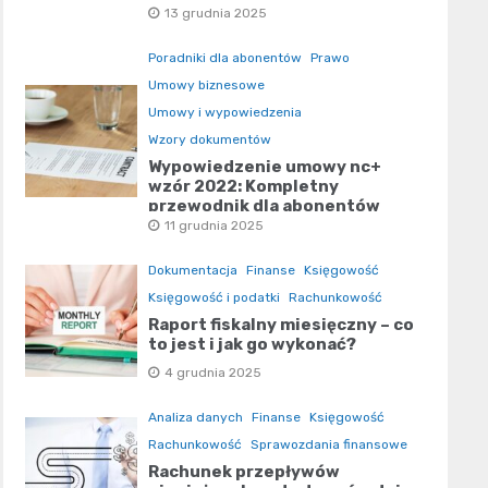
pobrania
13 grudnia 2025
Poradniki dla abonentów
Prawo
Umowy biznesowe
Umowy i wypowiedzenia
Wzory dokumentów
Wypowiedzenie umowy nc+
wzór 2022: Kompletny
przewodnik dla abonentów
11 grudnia 2025
Dokumentacja
Finanse
Księgowość
Księgowość i podatki
Rachunkowość
Raport fiskalny miesięczny – co
to jest i jak go wykonać?
4 grudnia 2025
Analiza danych
Finanse
Księgowość
Rachunkowość
Sprawozdania finansowe
Rachunek przepływów