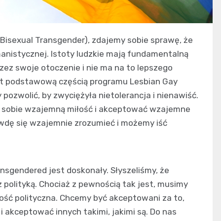
Bisexual Transgender), zdajemy sobie sprawę, że
umanistycznej. Istoty ludzkie mają fundamentalną
ez swoje otoczenie i nie ma na to lepszego
est podstawową częścią programu Lesbian Gay
pozwolić, by zwyciężyła nietolerancja i nienawiść.
sobie wzajemną miłość i akceptować wzajemne
wdę się wzajemnie zrozumieć i możemy iść
ansgendered jest doskonały. Słyszeliśmy, że
z polityką. Chociaż z pewnością tak jest, musimy
ość polityczna. Chcemy być akceptowani za to,
i akceptować innych takimi, jakimi są. Do nas