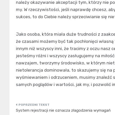
należy okazywanie akceptacji tym, którzy nie po
my. W rzeczywistości, jeśli naprawdę chcesz, ab
sukces, to do Ciebie należy sprzeciwianie się niet
Jako osoba, która miała duże trudności z zaakc
że czasami możemy być tak pochłonięci własną t
innym niż wszyscy inni, że tracimy z oczu nasz ce
jesteśmy różni i wszyscy zasługujemy na miłość 
nawzajem, tworzymy środowisko, w którym nietol
nietolerancja dominowała, to skazujemy się na p
wyśmiewaniem i odrzuceniem, musimy znaleźć sp
samych poglądów i wartości, jak my, i pozwolić i
Nawigacja
System rejestracji nie oznacza złagodzenia wymagań