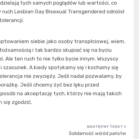
dzielają tych samych poglądów lub wartości, co
y ruch Lesbian Gay Bisexual Transgendered odniósł
olerancji.
eptowaniem siebie jako osoby transpłciowej, wiem,
ożsamością i tak bardzo skupiać się na byciu
l. Ale ten ruch to nie tylko bycie innym. Wszyscy
i szacunek. A kiedy spotykamy się i kochamy się
erancja nie zwycięży. Jeśli nadal pozwalamy, by
orażkę. Jeśli chcemy żyć bez lęku przed
osób na akceptację tych, którzy nie mają takich
m się zgodzić.
Solidarność wśród państw